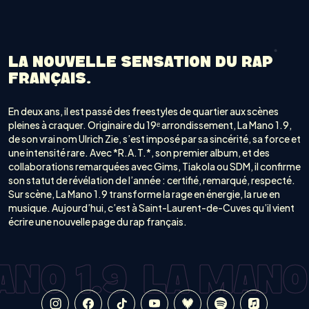
LA NOUVELLE SENSATION DU RAP
FRANÇAIS.
En deux ans, il est passé des freestyles de quartier aux scènes
pleines à craquer. Originaire du 19ᵉ arrondissement, La Mano 1.9,
de son vrai nom Ulrich Zie, s’est imposé par sa sincérité, sa force et
une intensité rare. Avec *R.A.T.*, son premier album, et des
collaborations remarquées avec Gims, Tiakola ou SDM, il confirme
son statut de révélation de l’année : certifié, remarqué, respecté.
Sur scène, La Mano 1.9 transforme la rage en énergie, la rue en
musique. Aujourd’hui, c’est à Saint-Laurent-de-Cuves qu’il vient
écrire une nouvelle page du rap français.
NO 1.9
LA MANO 