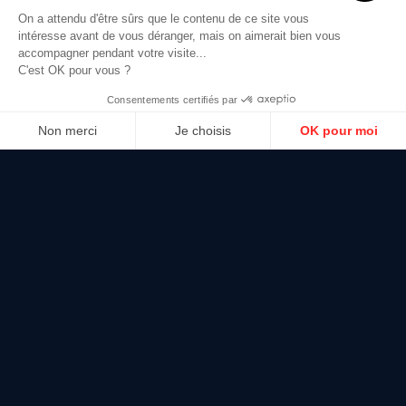
On a attendu d'être sûrs que le contenu de ce site vous
intéresse avant de vous déranger, mais on aimerait bien vous
accompagner pendant votre visite...
C'est OK pour vous ?
Consentements certifiés par
Non merci
Je choisis
OK pour moi
Plateforme de Gestion du Consentement : Personnalisez vos Options
Axeptio consent
Notre plateforme vous permet d'adapter et de gérer vos paramètres de 