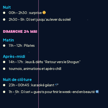
Nuit
00h – 2h30 : surprise
2h30 – 5h : DJ set jusqu’au lever du soleil
DIMANCHE 24 MAI
Matin
11h – 12h : Pilates
Après-midi
14h – 17h : Jeux & défis “Retour vers le Shogun”
tournois, animations et apéro chill
Nuit de clôture
23h – 00h45 : karaoké géant
1h – 5h : DJ set + guests pour finir le week-end en beauté