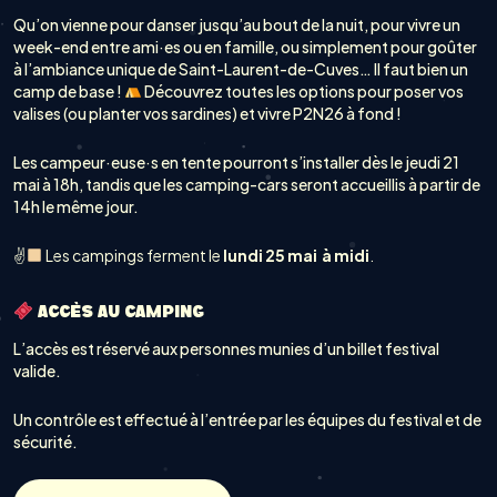
Qu’on vienne pour danser jusqu’au bout de la nuit, pour vivre un
week-end entre ami·es ou en famille, ou simplement pour goûter
à l’ambiance unique de Saint-Laurent-de-Cuves… Il faut bien un
camp de base !
Découvrez toutes les options pour poser vos
valises (ou planter vos sardines) et vivre P2N26 à fond !
Les campeur·euse·s en tente pourront s’installer dès le jeudi 21
mai à 18h, tandis que les camping-cars seront accueillis à partir de
14h le même jour.
✌
Les campings ferment le
lundi 25 mai à midi
.
ACCÈS AU CAMPING
L’accès est réservé aux personnes munies d’un billet festival
valide.
Un contrôle est effectué à l’entrée par les équipes du festival et de
sécurité.