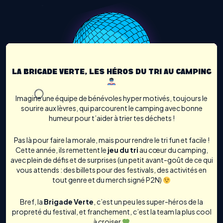
LA BRIGADE VERTE, LES HÉROS DU TRI AU CAMPING
Imagine une équipe de bénévoles hyper motivés, toujours le
sourire aux lèvres, qui parcourent le camping avec bonne
humeur pour t’aider à trier tes déchets !
Pas là pour faire la morale, mais pour rendre le tri fun et facile !
Cette année, ils remettent le
jeu du tri
au cœur du camping,
avec plein de défis et de surprises (un petit avant-goût de ce qui
vous attends : des billets pour des festivals, des activités en
tout genre et du merch signé P2N)
Bref, la
Brigade Verte
, c’est un peu les super-héros de la
propreté du festival, et franchement, c’est la team la plus cool
à croiser