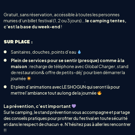
Gratuit, sans réservation, accessible à toutes les personnes
munies d’un billet festival (1, 2 ou 3 jours)…
le camping tentes,
c’est la base du week-end
!
SUR PLACE :
Sanitaires, douches, points d’eau
Plein de services pour se sentir (presque) comme à la
maison
: recharge de téléphone avec
Global Charger
, stand
de restauration&
offre de petits-déj’ pour bien démarrer la
journée
Et plein d’animations avec LE SHOGUN qui seront là pour
mettre l’ambiance tout au long de la journée
La prévention, c’est important
Sur le camping, le stand prévention vous accompagne et partage
des conseils pratiques pour profiter du festival en toute sécurité
et dans le respect de chacun·e. N’hésitez pas à aller les rencontrer
!!