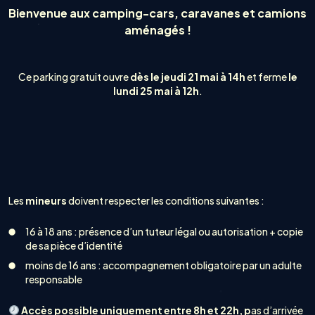
Bienvenue aux camping-cars, caravanes et camions
aménagés !
Ce parking gratuit ouvre
dès le jeudi 21 mai à 14h
et ferme
le
lundi 25 mai à 12h
.
Les
mineurs
doivent respecter les conditions suivantes :
16 à 18 ans : présence d’un tuteur légal ou autorisation + copie
de sa pièce d’identité
moins de 16 ans : accompagnement obligatoire par un adulte
responsable
Accès possible uniquement entre 8h et 22h, p
as d’arrivée