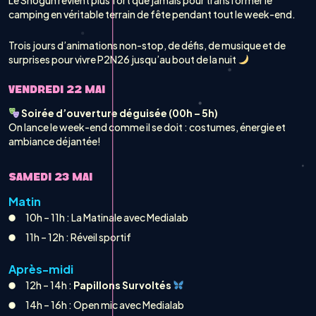
Le Shogun revient plus fort que jamais pour transformer le
camping en véritable terrain de fête pendant tout le week-end.
Trois jours d’animations non-stop, de défis, de musique et de
surprises pour vivre P2N26 jusqu’au bout de la nuit
VENDREDI 22 MAI
Soirée d’ouverture déguisée (00h – 5h)
On lance le week-end comme il se doit : costumes, énergie et
ambiance déjantée!
SAMEDI 23 MAI
Matin
10h – 11h : La Matinale avec Medialab
11h – 12h : Réveil sportif
Après-midi
12h – 14h :
Papillons Survoltés
14h – 16h : Open mic avec Medialab